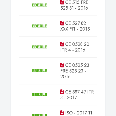
CE 515 FRE
Tanusí
525 31 - 2016
CE 527 82
Tanusí
XXX FIT - 2015
CE 0528 20
Tanusí
ITR 4 - 2016
CE 0525 23
FRE 525 23 -
Tanusí
2016
CE 587 47 ITR
Tanusí
3 - 2017
ISO - 2017 11
Tanusí