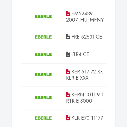
EM52489 -
Tanusí
2007_HU_MFNY
FRE 52531 CE
Tanusí
ITR4 CE
Tanusí
KER 517 72 XX
Tanusí
KLR E XXX
KERN 1011 9 1
Tanusí
RTR E 3000
KLR E70 11177
Tanusí