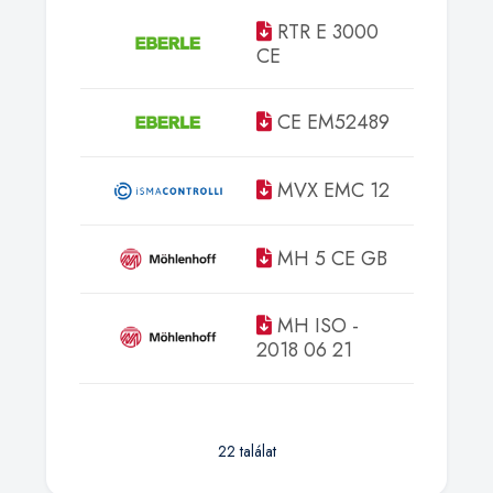
RTR E 3000
Tanusí
CE
CE EM52489
Tanusí
MVX EMC 12
Tanusí
MH 5 CE GB
Tanusí
MH ISO -
Tanusí
2018 06 21
22 találat