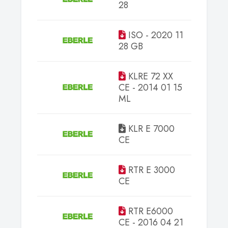
28
ISO - 2020 11
Tanusí
28 GB
KLRE 72 XX
CE - 2014 01 15
Tanusí
ML
KLR E 7000
Tanusí
CE
RTR E 3000
Tanusí
CE
RTR E6000
Tanusí
CE - 2016 04 21